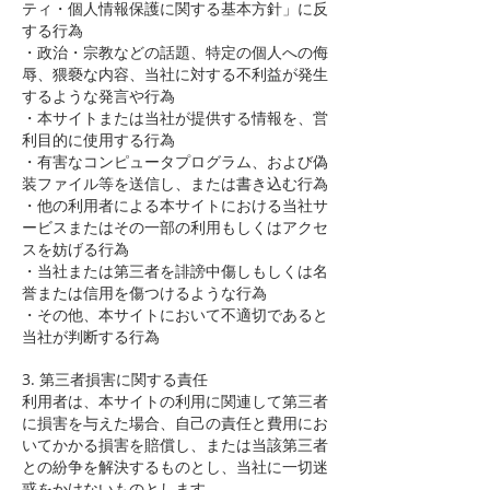
ティ・個人情報保護に関する基本方針」に反
する行為
・政治・宗教などの話題、特定の個人への侮
辱、猥褻な内容、当社に対する不利益が発生
するような発言や行為
・本サイトまたは当社が提供する情報を、営
利目的に使用する行為
・有害なコンピュータプログラム、および偽
装ファイル等を送信し、または書き込む行為
・他の利用者による本サイトにおける当社サ
ービスまたはその一部の利用もしくはアクセ
スを妨げる行為
・当社または第三者を誹謗中傷しもしくは名
誉または信用を傷つけるような行為
・その他、本サイトにおいて不適切であると
当社が判断する行為
3. 第三者損害に関する責任
利用者は、本サイトの利用に関連して第三者
に損害を与えた場合、自己の責任と費用にお
いてかかる損害を賠償し、または当該第三者
との紛争を解決するものとし、当社に一切迷
惑をかけないものとします。