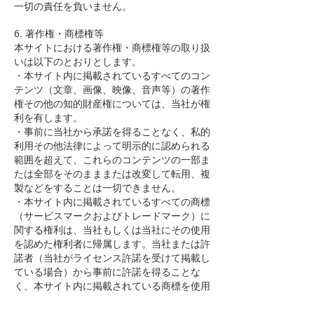
一切の責任を負いません。
6. 著作権・商標権等
本サイトにおける著作権・商標権等の取り扱
いは以下のとおりとします。
・本サイト内に掲載されているすべてのコン
テンツ（文章、画像、映像、音声等）の著作
権その他の知的財産権については、当社が権
利を有します。
・事前に当社から承諾を得ることなく、私的
利用その他法律によって明示的に認められる
範囲を超えて、これらのコンテンツの一部ま
たは全部をそのまままたは改変して転用、複
製などをすることは一切できません。
・本サイト内に掲載されているすべての商標
（サービスマークおよびトレードマーク）に
関する権利は、当社もしくは当社にその使用
を認めた権利者に帰属します。当社または許
諾者（当社がライセンス許諾を受けて掲載し
ている場合）から事前に許諾を得ることな
く、本サイト内に掲載されている商標を使用
することは一切できません。