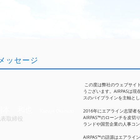
メッセージ
この度は弊社のウェブサイ
うございます。AIRPASは
スのパイプラインを主軸とし
岡本 和也
2016年にエアライン志望者
Kazuya Okamoto
AIRPAS™のローンチを皮
代表取締役
ランドや国営企業の人事コン
AIRPAS™の語源はエアラ