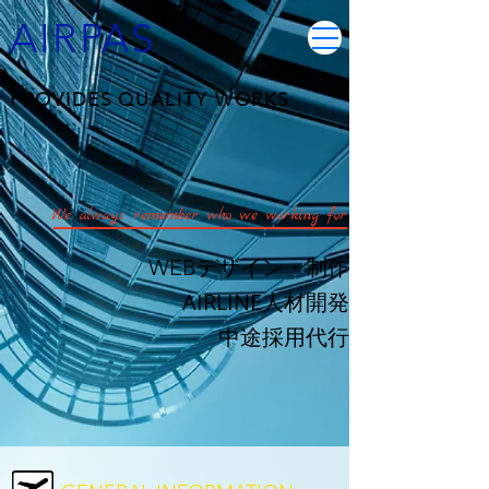
AIRPAS
PROVIDES QUALITY WORKS
We always remember who we working for
WEBデザイン・制作
AIRLINE人材開発
中途採用代行